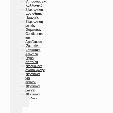
Λιποσωματικά
Καλλυντικά
Περιποιήση
Ευαίσθητης
Περιοχής
Περιποίηση
ματιών
Σαμπουάν,
Conditioners
και
Αφρόλουτρο
Σαπούνια
Στοματική
φροντίδα
Υγρό
σαπούνι
Φόρμουλες
ανακούφισης
Φροντίδα
για
εκείνον
Φροντίδα
μωρού
Φροντίδα
παιδιού