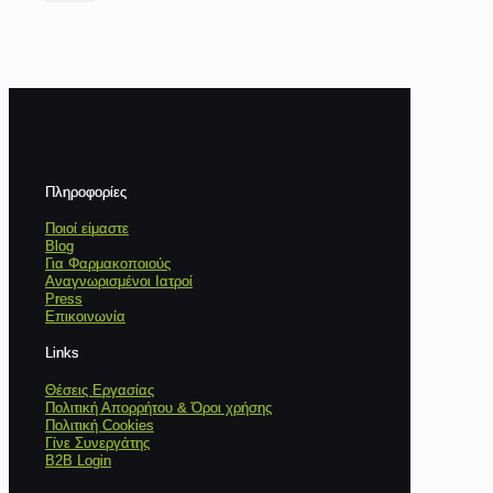
Πληροφορίες
Ποιοί είμαστε
Blog
Για Φαρμακοποιούς
Αναγνωρισμένοι Ιατροί
Press
Επικοινωνία
Links
Θέσεις Εργασίας
Πολιτική Απορρήτου & Όροι χρήσης
Πολιτική Cookies
Γίνε Συνεργάτης
B2B Login