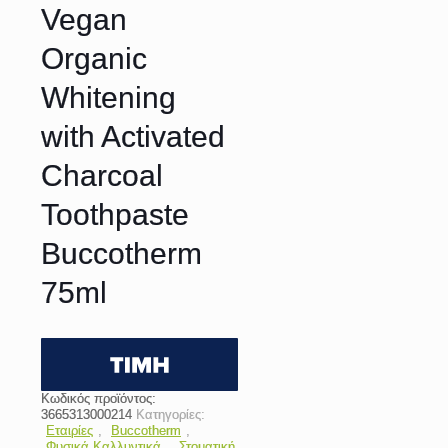
Vegan
Organic
Whitening
with Activated
Charcoal
Toothpaste
Buccotherm
75ml
Κωδικός προϊόντος:
3665313000214
Κατηγορίες:
Εταιρίες
,
Buccotherm
,
Φυσικά Καλλυντικά
,
Στοματική