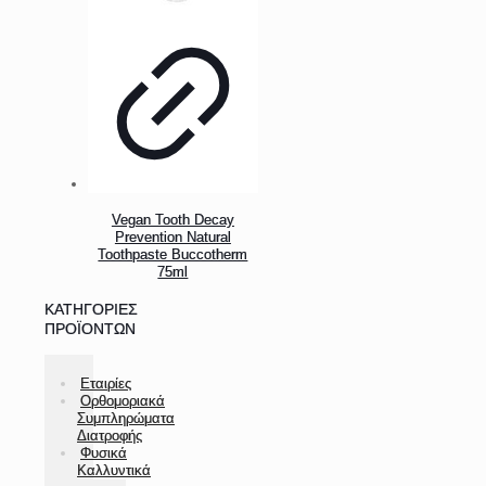
Vegan Tooth Decay
Prevention Natural
Toothpaste Buccotherm
75ml
ΚΑΤΗΓΟΡΊΕΣ
ΠΡΟΪΌΝΤΩΝ
Εταιρίες
Ορθομοριακά
Συμπληρώματα
Διατροφής
Φυσικά
Καλλυντικά