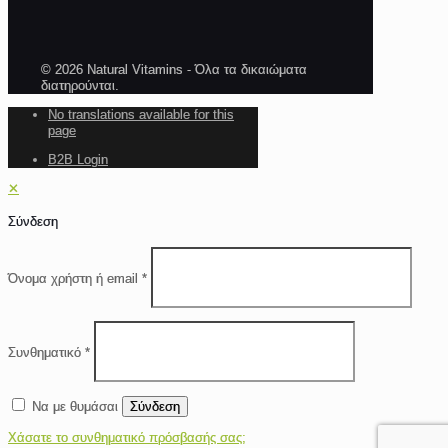
© 2026 Natural Vitamins - Όλα τα δικαιώματα
διατηρούνται.
No translations available for this
page
B2B Login
✕
Σύνδεση
Όνομα χρήστη ή email
*
Συνθηματικό
*
Να με θυμάσαι
Σύνδεση
Χάσατε το συνθηματικό πρόσβασής σας;