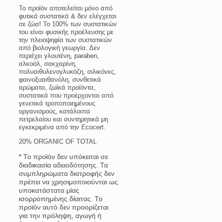
Το προϊόν αποτελείται μόνο από
φυτικά συστατικά & δεν ελέγχεται
σε ζώα!
Το 100% των συστατικών
του είναι φυσικής προέλευσης με
την πλειοψηφία των συστατικών
από βιολογική γεωργία. Δεν
περιέχει γλουτένη, paraben,
αλκοόλ, σακχαρίνη,
πολυαιθυλενογλυκόζη, σιλικόνες,
φαινοξυαιθανόλη, συνθετικά
αρώματα, ζωϊκά προϊόντα,
συστατικά που προέρχονται από
γενετικά τροποποιημένους
οργανισμούς, κατάλοιπα
πετρελαίου και συντηρητικά μη
εγκεκριμένα από την Ecocert.
20% ORGANIC OF TOTAL
* Το προϊόν δεν υπόκειται σε
διαδικασία αδειοδότησης. Τα
συμπληρώματα διατροφής δεν
πρέπει να χρησιμοποιούνται ως
υποκατάστατα μίας
ισορροπημένης δίαιτας. Το
προϊόν αυτό δεν προορίζεται
για την πρόληψη, αγωγή ή