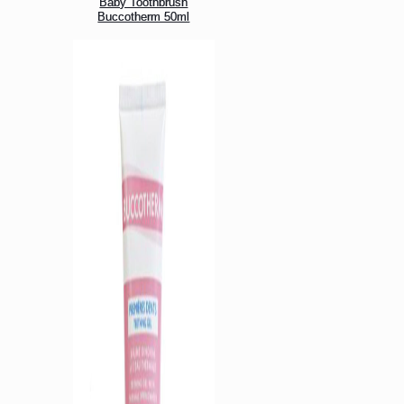
Baby Toothbrush
Buccotherm 50ml