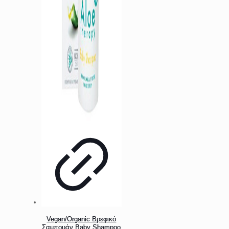
Vegan/Organic Βρεφικό
Σαμπουάν Baby Shampoo