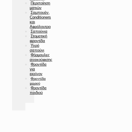
Περιποίηση
ματιών
Σαμπουάν,
Conditioners
και
Αφρόλουτρο
Σαπούνια
Στοματική
φροντίδα
Υγρό
σαπούνι
Φόρμουλες
ανακούφισης
Φροντίδα
για
εκείνον
Φροντίδα
μωρού
Φροντίδα
παιδιού