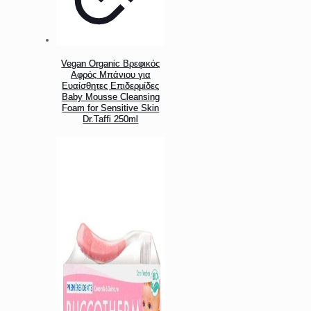
Vegan Organic Βρεφικός
Αφρός Μπάνιου για
Ευαίσθητες Επιδερμίδες
Baby Mousse Cleansing
Foam for Sensitive Skin
Dr.Taffi 250ml