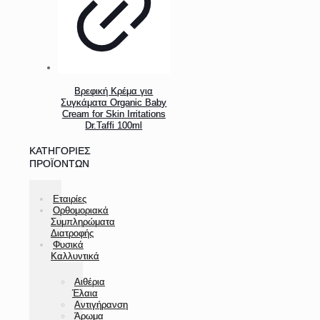
Βρεφική Κρέμα για
Συγκάματα Organic Baby
Cream for Skin Irritations
Dr.Taffi 100ml
ΚΑΤΗΓΟΡΊΕΣ
ΠΡΟΪΌΝΤΩΝ
Εταιρίες
Ορθομοριακά
Συμπληρώματα
Διατροφής
Φυσικά
Καλλυντικά
Αιθέρια
Έλαια
Αντιγήρανση
Άρωμα