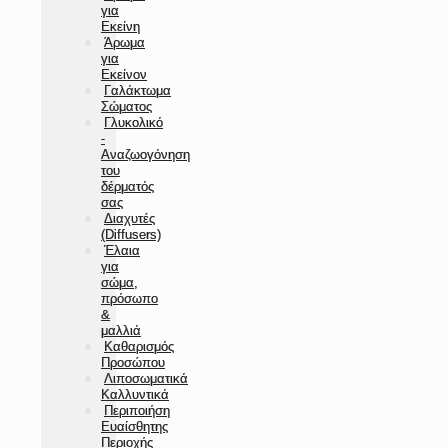
για
Εκείνη
Άρωμα
για
Εκείνον
Γαλάκτωμα
Σώματος
Γλυκολικό
-
Αναζωογόνηση
του
δέρματός
σας
Διαχυτές
(Diffusers)
Έλαια
για
σώμα,
πρόσωπο
&
μαλλιά
Καθαρισμός
Προσώπου
Λιποσωματικά
Καλλυντικά
Περιποιήση
Ευαίσθητης
Περιοχής