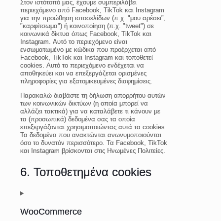
Στον ιστότοπό μας, έχουμε συμπεριλάβει
περιεχόμενο από Facebook, TikTok και Instagram
για την προώθηση ιστοσελίδων (π.χ. "μου αρέσει",
"καρφίτσωμα") ή κοινοποίηση (π.χ. "tweet") σε
κοινωνικά δίκτυα όπως Facebook, TikTok και
Instagram. Αυτό το περιεχόμενο είναι
ενσωματωμένο με κώδικα που προέρχεται από
Facebook, TikTok και Instagram και τοποθετεί
cookies. Αυτό το περιεχόμενο ενδέχεται να
αποθηκεύει και να επεξεργάζεται ορισμένες
πληροφορίες για εξατομικευμένες διαφημίσεις.
Παρακαλώ διαβάστε τη δήλωση απορρήτου αυτών
των κοινωνικών δικτύων (η οποία μπορεί να
αλλάζει τακτικά) για να καταλάβετε τι κάνουν με
τα (προσωπικά) δεδομένα σας τα οποία
επεξεργάζονται χρησιμοποιώντας αυτά τα cookies.
Τα δεδομένα που ανακτώνται ανωνυμοποιούνται
όσο το δυνατόν περισσότερο. Τα Facebook, TikTok
και Instagram βρίσκονται στις Ηνωμένες Πολιτείες.
6. Τοποθετημένα cookies
WooCommerce