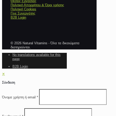
Θέσεις Εργασίας
Πολιτική Απορρήτου & Όροι χρήσης
Πολιτική Cookies
Γίνε Συνεργάτης
B2B Login
© 2026 Natural Vitamins - Όλα τα δικαιώματα
διατηρούνται.
No translations available for this
page
B2B Login
✕
Σύνδεση
Όνομα χρήστη ή email
*