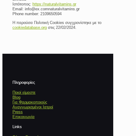
Ιστότοπος:
https://naturalvitamins.gr
Email:
info@
ex.com
naturalvitamins.gr
Phone number: 2109650594
Η παρούσα Πολιτική Cookies συγχρονίστηκε με το
cookiedatabase.org
στις 22/02/2024.
Πληροφορίες
Ποιοί είμαστε
Blog
Για Φαρμακοποιούς
Αναγνωρισμένοι Ιατροί
Press
Επικοινωνία
Links