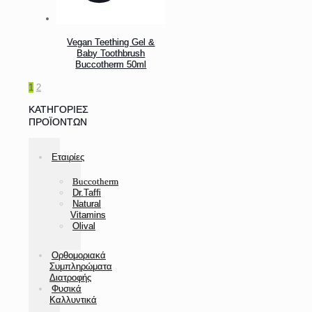
Vegan Teething Gel &
Baby Toothbrush
Buccotherm 50ml
1
2
ΚΑΤΗΓΟΡΊΕΣ
ΠΡΟΪΌΝΤΩΝ
Εταιρίες
Buccotherm
Dr.Taffi
Natural
Vitamins
Olival
Ορθομοριακά
Συμπληρώματα
Διατροφής
Φυσικά
Καλλυντικά