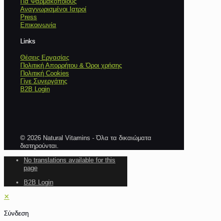
Για Φαρμακοποιούς
Αναγνωρισμένοι Ιατροί
Press
Επικοινωνία
Links
Θέσεις Εργασίας
Πολιτική Απορρήτου & Όροι χρήσης
Πολιτική Cookies
Γίνε Συνεργάτης
B2B Login
© 2026 Natural Vitamins - Όλα τα δικαιώματα
διατηρούνται.
No translations available for this
page
B2B Login
✕
Σύνδεση