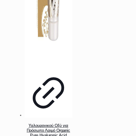
Υαλουρονικού Οξύ για
Πρόσωπο Λαιμό Organic
Pure Hyaluronic Acid