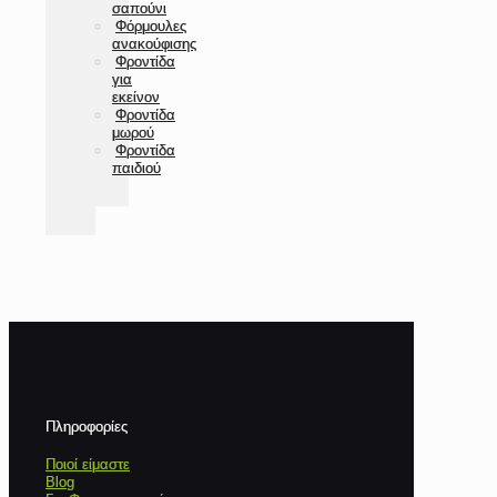
σαπούνι
Φόρμουλες
ανακούφισης
Φροντίδα
για
εκείνον
Φροντίδα
μωρού
Φροντίδα
παιδιού
Πληροφορίες
Ποιοί είμαστε
Blog