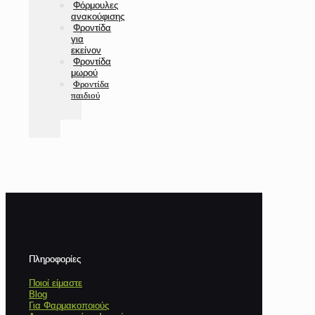
Φόρμουλες
ανακούφισης
Φροντίδα
για
εκείνον
Φροντίδα
μωρού
Φροντίδα
παιδιού
Πληροφορίες
Ποιοί είμαστε
Blog
Για Φαρμακοποιούς