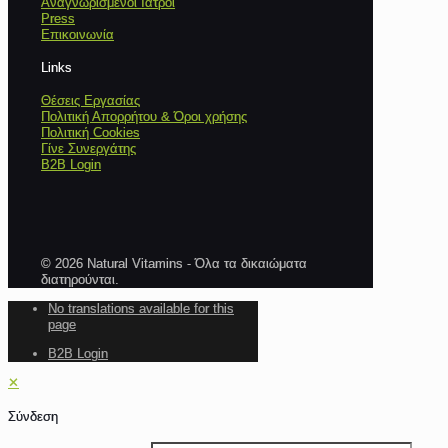
Αναγνωρισμένοι Ιατροί
Press
Επικοινωνία
Links
Θέσεις Εργασίας
Πολιτική Απορρήτου & Όροι χρήσης
Πολιτική Cookies
Γίνε Συνεργάτης
B2B Login
© 2026 Natural Vitamins - Όλα τα δικαιώματα
διατηρούνται.
No translations available for this
page
B2B Login
✕
Σύνδεση