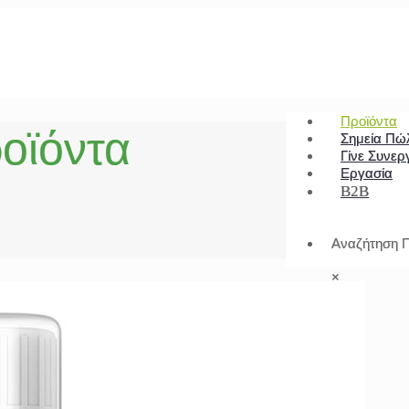
Προϊόντα
οϊόντα
Σημεία Πώ
Γίνε Συνερ
Εργασία
B2B
Αναζήτηση Π
×