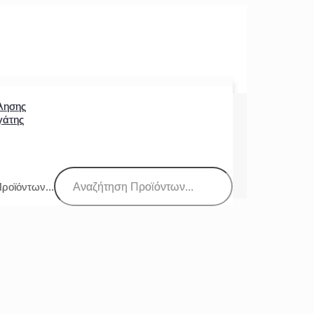
λησης
γάτης
ροϊόντων...