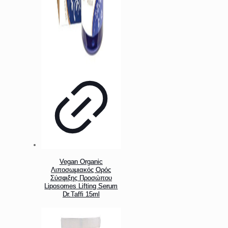
Vegan Organic
Λιποσωμιακός Ορός
Σύσφιξης Προσώπου
Liposomes Lifting Serum
Dr.Taffi 15ml