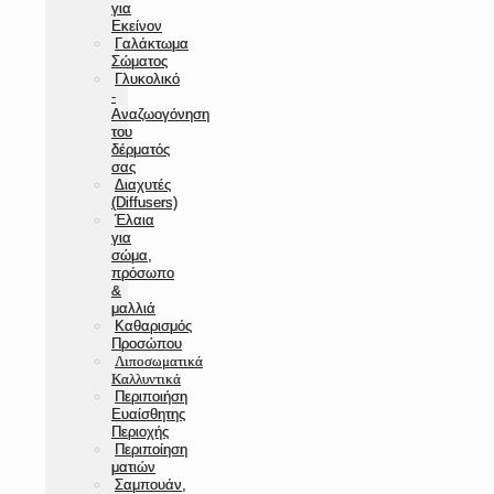
για
Εκείνον
Γαλάκτωμα
Σώματος
Γλυκολικό
-
Αναζωογόνηση
του
δέρματός
σας
Διαχυτές
(Diffusers)
Έλαια
για
σώμα,
πρόσωπο
&
μαλλιά
Καθαρισμός
Προσώπου
Λιποσωματικά
Καλλυντικά
Περιποιήση
Ευαίσθητης
Περιοχής
Περιποίηση
ματιών
Σαμπουάν,