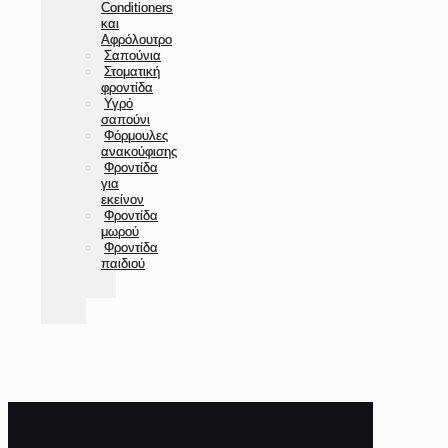
Conditioners
και
Αφρόλουτρο
Σαπούνια
Στοματική
φροντίδα
Υγρό
σαπούνι
Φόρμουλες
ανακούφισης
Φροντίδα
για
εκείνον
Φροντίδα
μωρού
Φροντίδα
παιδιού