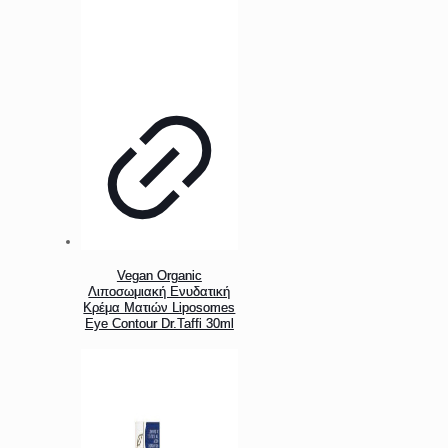
Vegan Organic
Λιποσωμιακή Ενυδατική
Κρέμα Ματιών Liposomes
Eye Contour Dr.Taffi 30ml