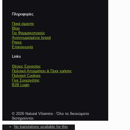
Πληροφορίες
Ποιοί είμαστε
Blog
Για Φαρμακοποιούς
Αναγνωρισμένοι Ιατροί
Press
Επικοινωνία
Links
Θέσεις Εργασίας
Πολιτική Απορρήτου & Όροι χρήσης
Πολιτική Cookies
Γίνε Συνεργάτης
B2B Login
© 2026 Natural Vitamins - Όλα τα δικαιώματα
διατηρούνται.
No translations available for this