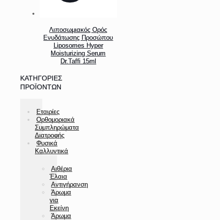
Λιποσωμιακός Ορός
Ενυδάτωσης Προσώπου
Liposomes Hyper
Moisturizing Serum
Dr.Taffi 15ml
ΚΑΤΗΓΟΡΊΕΣ
ΠΡΟΪΌΝΤΩΝ
Εταιρίες
Ορθομοριακά
Συμπληρώματα
Διατροφής
Φυσικά
Καλλυντικά
Αιθέρια
Έλαια
Αντιγήρανση
Άρωμα
για
Εκείνη
Άρωμα