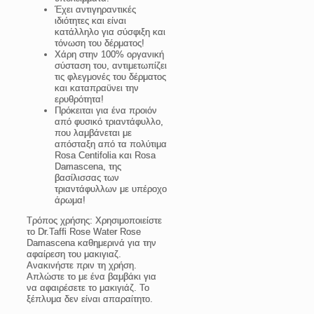
Έχει αντιγηραντικές
ιδιότητες και είναι
κατάλληλο για σύσφιξη και
τόνωση του δέρματος!
Χάρη στην 100% οργανική
σύσταση του, αντιμετωπίζει
τις φλεγμονές του δέρματος
και καταπραϋνει την
ερυθρότητα!
Πρόκειται για ένα προιόν
από φυσικό τριαντάφυλλο,
που λαμβάνεται με
απόσταξη από τα πολύτιμα
Rosa Centifolia και Rosa
Damascena, της
βασίλισσας των
τριαντάφυλλων με υπέροχο
άρωμα!
Τρόπος χρήσης
: Χρησιμοποιείστε
το Dr.Taffi Rose Water Rose
Damascena καθημερινά για την
αφαίρεση του μακιγιαζ.
Ανακινήστε πριν τη χρήση.
Απλώστε το με ένα βαμβάκι για
να αφαιρέσετε το μακιγιάζ. Το
ξέπλυμα δεν είναι απαραίτητο.