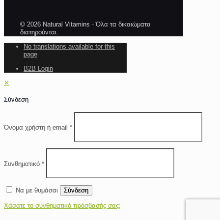
© 2026 Natural Vitamins - Όλα τα δικαιώματα
διατηρούνται.
No translations available for this
page
B2B Login
✕
Σύνδεση
Όνομα χρήστη ή email
*
Συνθηματικό
*
Να με θυμάσαι
Σύνδεση
Χάσατε το συνθηματικό πρόσβασής σας;