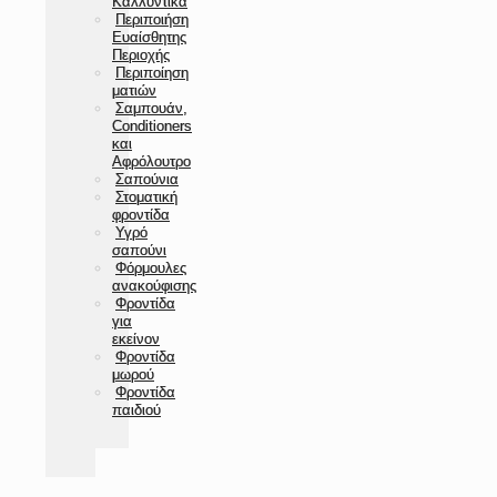
Καλλυντικά
Περιποιήση
Ευαίσθητης
Περιοχής
Περιποίηση
ματιών
Σαμπουάν,
Conditioners
και
Αφρόλουτρο
Σαπούνια
Στοματική
φροντίδα
Υγρό
σαπούνι
Φόρμουλες
ανακούφισης
Φροντίδα
για
εκείνον
Φροντίδα
μωρού
Φροντίδα
παιδιού