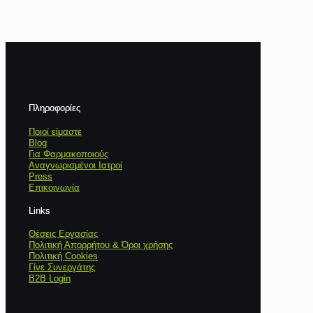
Πληροφορίες
Ποιοί είμαστε
Blog
Για Φαρμακοποιούς
Αναγνωρισμένοι Ιατροί
Press
Επικοινωνία
Links
Θέσεις Εργασίας
Πολιτική Απορρήτου & Όροι χρήσης
Πολιτική Cookies
Γίνε Συνεργάτης
B2B Login