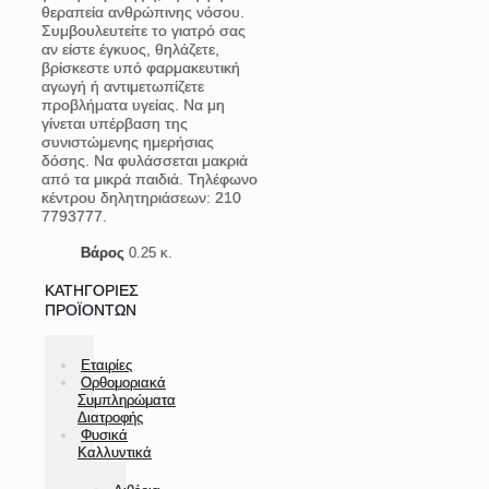
θεραπεία ανθρώπινης νόσου.
Συμβουλευτείτε το γιατρό σας
αν είστε έγκυος, θηλάζετε,
βρίσκεστε υπό φαρμακευτική
αγωγή ή αντιμετωπίζετε
προβλήματα υγείας. Να μη
γίνεται υπέρβαση της
συνιστώμενης ημερήσιας
δόσης. Να φυλάσσεται μακριά
από τα μικρά παιδιά. Τηλέφωνο
κέντρου δηλητηριάσεων: 210
7793777.
Βάρος
0.25 κ.
ΚΑΤΗΓΟΡΊΕΣ
ΠΡΟΪΌΝΤΩΝ
Εταιρίες
Ορθομοριακά
Συμπληρώματα
Διατροφής
Φυσικά
Καλλυντικά