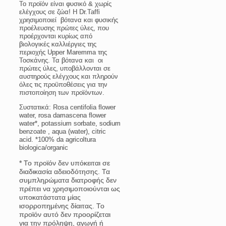
Το προϊόν είναι φυσικό & χωρίς
ελέγχους σε ζώα!
Η Dr.Taffi
χρησιμοποιεί βότανα και φυσικής
προέλευσης πρώτες ύλες, που
προέρχονται κυρίως από
βιολογικές καλλιέργιες της
περιοχής Upper Maremma της
Τοσκάνης. Τα βότανα και οι
πρώτες ύλες, υποβάλλονται σε
αυστηρούς ελέγχους και πληρούν
όλες τις προϋποθέσεις για την
πιστοποίηση των προϊόντων.
Συστατικά
: Rosa centifolia flower
water, rosa damascena flower
water*, potassium sorbate, sodium
benzoate , aqua (water), citric
acid. *100% da agricoltura
biologica/organic
* Το προϊόν δεν υπόκειται σε
διαδικασία αδειοδότησης. Τα
συμπληρώματα διατροφής δεν
πρέπει να χρησιμοποιούνται ως
υποκατάστατα μίας
ισορροπημένης δίαιτας. Το
προϊόν αυτό δεν προορίζεται
για την πρόληψη, αγωγή ή