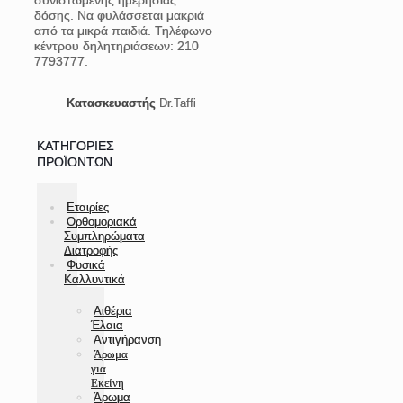
συνιστώμενης ημερήσιας
δόσης. Να φυλάσσεται μακριά
από τα μικρά παιδιά. Τηλέφωνο
κέντρου δηλητηριάσεων: 210
7793777.
Κατασκευαστής
Dr.Taffi
ΚΑΤΗΓΟΡΊΕΣ
ΠΡΟΪΌΝΤΩΝ
Εταιρίες
Ορθομοριακά
Συμπληρώματα
Διατροφής
Φυσικά
Καλλυντικά
Αιθέρια
Έλαια
Αντιγήρανση
Άρωμα
για
Εκείνη
Άρωμα