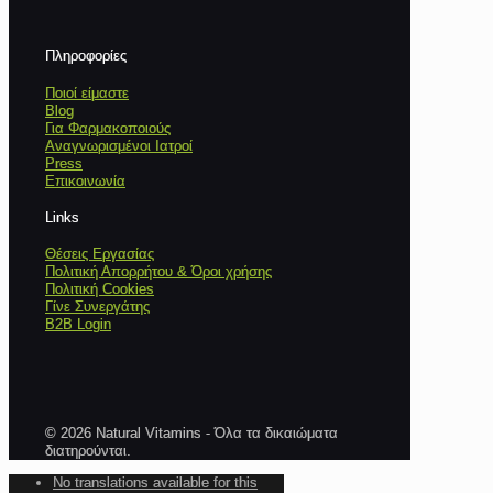
Πληροφορίες
Ποιοί είμαστε
Blog
Για Φαρμακοποιούς
Αναγνωρισμένοι Ιατροί
Press
Επικοινωνία
Links
Θέσεις Εργασίας
Πολιτική Απορρήτου & Όροι χρήσης
Πολιτική Cookies
Γίνε Συνεργάτης
B2B Login
© 2026 Natural Vitamins - Όλα τα δικαιώματα
διατηρούνται.
No translations available for this