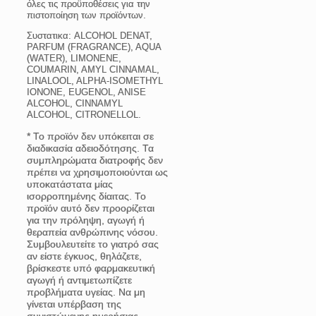
όλες τις προϋποθέσεις για την
πιστοποίηση των προϊόντων.
Συστατικα: ALCOHOL DENAT,
PARFUM (FRAGRANCE), AQUA
(WATER), LIMONENE,
COUMARIN, AMYL CINNAMAL,
LINALOOL, ALPHA-ISOMETHYL
IONONE, EUGENOL, ANISE
ALCOHOL, CINNAMYL
ALCOHOL, CITRONELLOL.
* Το προϊόν δεν υπόκειται σε
διαδικασία αδειοδότησης. Τα
συμπληρώματα διατροφής δεν
πρέπει να χρησιμοποιούνται ως
υποκατάστατα μίας
ισορροπημένης δίαιτας. Το
προϊόν αυτό δεν προορίζεται
για την πρόληψη, αγωγή ή
θεραπεία ανθρώπινης νόσου.
Συμβουλευτείτε το γιατρό σας
αν είστε έγκυος, θηλάζετε,
βρίσκεστε υπό φαρμακευτική
αγωγή ή αντιμετωπίζετε
προβλήματα υγείας. Να μη
γίνεται υπέρβαση της