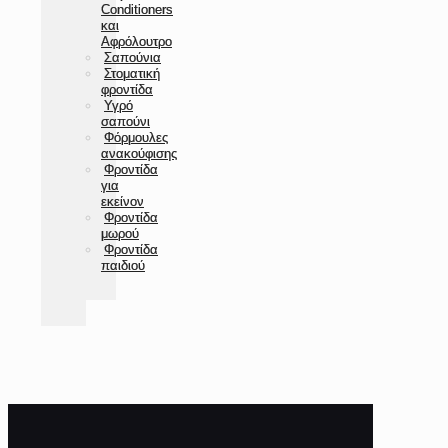
Conditioners
και
Αφρόλουτρο
Σαπούνια
Στοματική
φροντίδα
Υγρό
σαπούνι
Φόρμουλες
ανακούφισης
Φροντίδα
για
εκείνον
Φροντίδα
μωρού
Φροντίδα
παιδιού