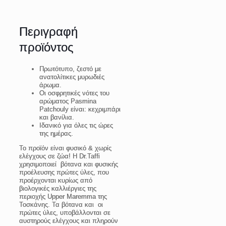
Περιγραφή
προϊόντος
Πρωτότυπο, ζεστό με
ανατολίτικες μυρωδιές
άρωμα.
Οι οσφρητικές νότες του
αρώματος Pasmina
Patchouly είναι: κεχριμπάρι
και βανίλια.
Ιδανικό για όλες τις ώρες
της ημέρας.
Το προϊόν είναι φυσικό & χωρίς
ελέγχους σε ζώα!
Η Dr.Taffi
χρησιμοποιεί βότανα και φυσικής
προέλευσης πρώτες ύλες, που
προέρχονται κυρίως από
βιολογικές καλλιέργιες της
περιοχής Upper Maremma της
Τοσκάνης. Τα βότανα και οι
πρώτες ύλες, υποβάλλονται σε
αυστηρούς ελέγχους και πληρούν