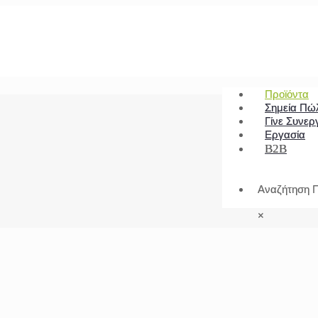
Προϊόντα
Σημεία Πώ
Γίνε Συνερ
Εργασία
B2B
Αναζήτηση Π
×