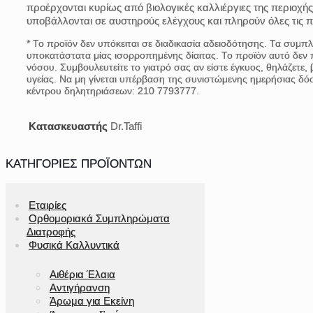
προέρχονται κυρίως από βιολογικές καλλιέργιες της περιοχή
υποβάλλονται σε αυστηρούς ελέγχους και πληρούν όλες τις π
* Το προϊόν δεν υπόκειται σε διαδικασία αδειοδότησης. Τα συμ
υποκατάστατα μίας ισορροπημένης δίαιτας. Το προϊόν αυτό δεν
νόσου. Συμβουλευτείτε το γιατρό σας αν είστε έγκυος, θηλάζετε
υγείας. Να μη γίνεται υπέρβαση της συνιστώμενης ημερήσιας δό
κέντρου δηλητηριάσεων: 210 7793777.
Κατασκευαστής
Dr.Taffi
ΚΑΤΗΓΟΡΊΕΣ ΠΡΟΪΌΝΤΩΝ
Εταιρίες
Ορθομοριακά Συμπληρώματα
Διατροφής
Φυσικά Καλλυντικά
Αιθέρια Έλαια
Αντιγήρανση
Άρωμα για Εκείνη