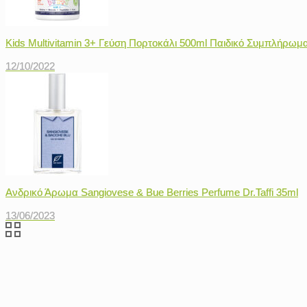
Kids Multivitamin 3+ Γεύση Πορτοκάλι 500ml Παιδικό Συμπλήρωμ
12/10/2022
Ανδρικό Άρωμα Sangiovese & Bue Berries Perfume Dr.Taffi 35ml
13/06/2023