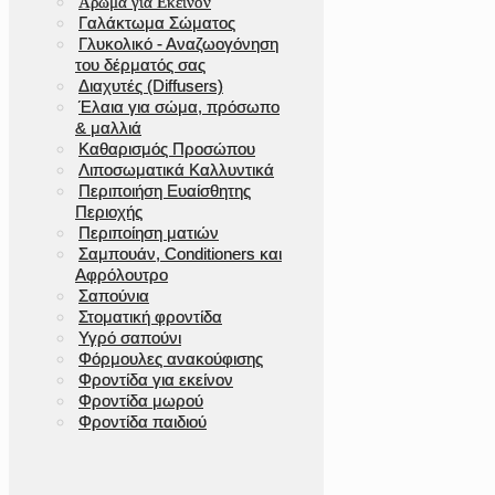
Άρωμα για Εκείνον
Γαλάκτωμα Σώματος
Γλυκολικό - Αναζωογόνηση
του δέρματός σας
Διαχυτές (Diffusers)
Έλαια για σώμα, πρόσωπο
& μαλλιά
Καθαρισμός Προσώπου
Λιποσωματικά Καλλυντικά
Περιποιήση Ευαίσθητης
Περιοχής
Περιποίηση ματιών
Σαμπουάν, Conditioners και
Αφρόλουτρο
Σαπούνια
Στοματική φροντίδα
Υγρό σαπούνι
Φόρμουλες ανακούφισης
Φροντίδα για εκείνον
Φροντίδα μωρού
Φροντίδα παιδιού