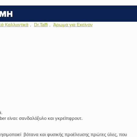
κά Καλλυντικά
,
Dr.Taffi
,
Άρωμα για Εκείνον
ά.
er είναι: σανδαλόξυλο και γκρεϊπφρουτ.
χρησιμοποιεί βότανα και φυσικής προέλευσης πρώτες ύλες, που