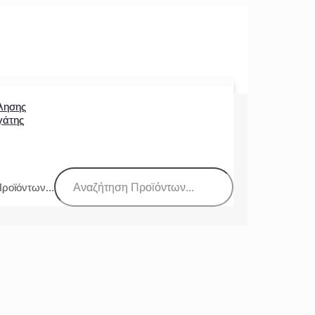
λησης
γάτης
ροϊόντων...