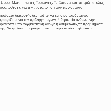
ς Upper Maremma της Τοσκάνης. Τα βότανα και οι πρώτες ύλες,
ροϋποθέσεις για την πιστοποίηση των προϊόντων.
πληρώματα διατροφής δεν πρέπει να χρησιμοποιούνται ως
 προορίζεται για την πρόληψη, αγωγή ή θεραπεία ανθρώπινης
, βρίσκεστε υπό φαρμακευτική αγωγή ή αντιμετωπίζετε προβλήματα
σης. Να φυλάσσεται μακριά από τα μικρά παιδιά. Τηλέφωνο