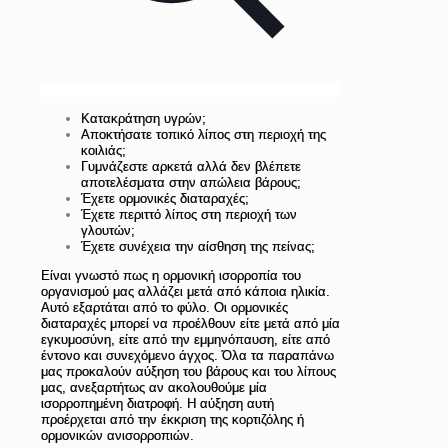
Κατακράτηση υγρών;
Αποκτήσατε τοπικό λίπος στη περιοχή της
κοιλιάς;
Γυμνάζεστε αρκετά αλλά δεν βλέπετε
αποτελέσματα στην απώλεια βάρους;
Έχετε ορμονικές διαταραχές;
Έχετε περιττό λίπος στη περιοχή των
γλουτών;
Έχετε συνέχεια την αίσθηση της πείνας;
Είναι γνωστό πως η ορμονική ισορροπία του
οργανισμού μας αλλάζει μετά από κάποια ηλικία.
Αυτό εξαρτάται από το φύλο. Οι ορμονικές
διαταραχές μπορεί να προέλθουν είτε μετά από μία
εγκυμοσύνη, είτε από την εμμηνόπαυση, είτε από
έντονο και συνεχόμενο άγχος. Όλα τα παραπάνω
μας προκαλούν αύξηση του βάρους και του λίπους
μας, ανεξαρτήτως αν ακολουθούμε μία
ισορροπημένη διατροφή. Η αύξηση αυτή
προέρχεται από την έκκριση της κορτιζόλης ή
ορμονικών ανισορροπιών.