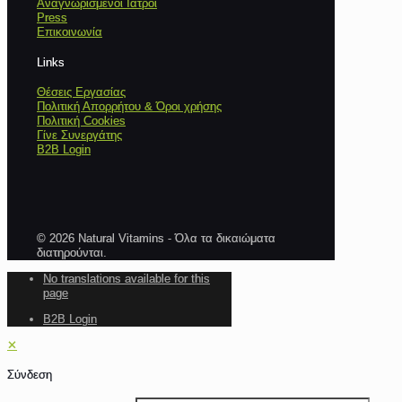
Αναγνωρισμένοι Ιατροί
Press
Επικοινωνία
Links
Θέσεις Εργασίας
Πολιτική Απορρήτου & Όροι χρήσης
Πολιτική Cookies
Γίνε Συνεργάτης
B2B Login
© 2026 Natural Vitamins - Όλα τα δικαιώματα
διατηρούνται.
No translations available for this
page
B2B Login
✕
Σύνδεση