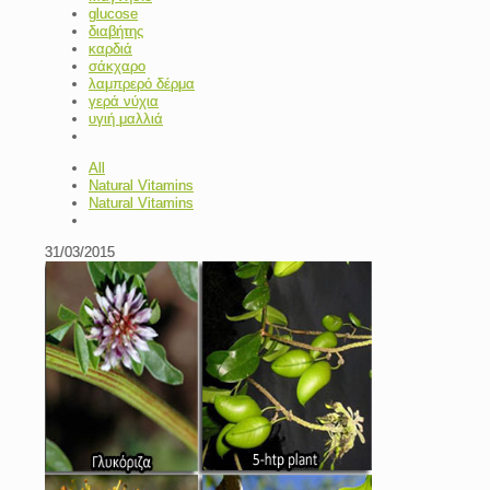
glucose
διαβήτης
καρδιά
σάκχαρο
λαμπρερό δέρμα
γερά νύχια
υγιή μαλλιά
All
Natural Vitamins
Natural Vitamins
31/03/2015