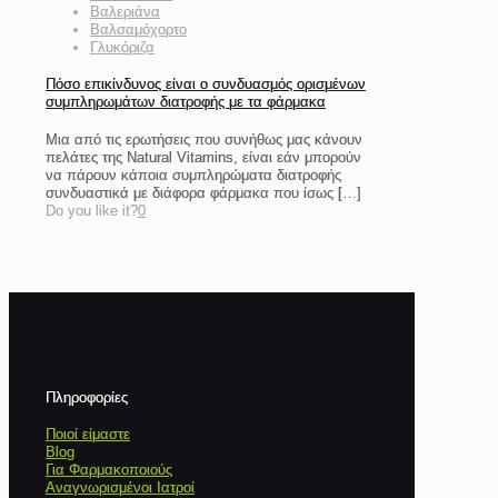
Βαλεριάνα
Βαλσαμόχορτο
Γλυκόριζα
Πόσο επικίνδυνος είναι ο συνδυασμός ορισμένων
συμπληρωμάτων διατροφής με τα φάρμακα
Μια από τις ερωτήσεις που συνήθως μας κάνουν
πελάτες της Natural Vitamins, είναι εάν μπορούν
να πάρουν κάποια συμπληρώματα διατροφής
συνδυαστικά με διάφορα φάρμακα που ίσως
[…]
Do you like it?
0
Πληροφορίες
Ποιοί είμαστε
Blog
Για Φαρμακοποιούς
Αναγνωρισμένοι Ιατροί