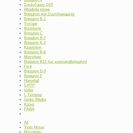
Συνένζυμου Q10
Rhodiola rosea
Βιταμίνες και Συμπληρώματα
Βιταμίνη Β-1
Ένζυμα
Βασιλικός
Βιταμίνη C
Βιταμίνη Β-2
Βιταμίνη Κ-2
Κερσετίνη
Βιταμίνη Β-6
Μαγνήσιο
Βιταμίνη Β12 (ως κυανοκοβαλαμίνη)
Fo-ti
Βιταμίνη D-3
Βιταμίνη Ε
Horsetail
5-HTP
Ιώδιο
L-Tyrosine
Ginko Biloba
Κάλιο
PABA
All
Υγιές Νύχια
Μαγνήσιο