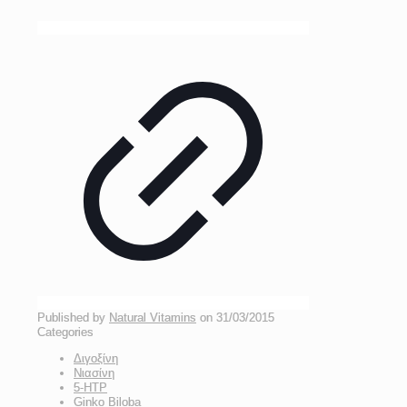
Published by
Natural Vitamins
on
31/03/2015
Categories
Διγοξίνη
Νιασίνη
5-HTP
Ginko Biloba