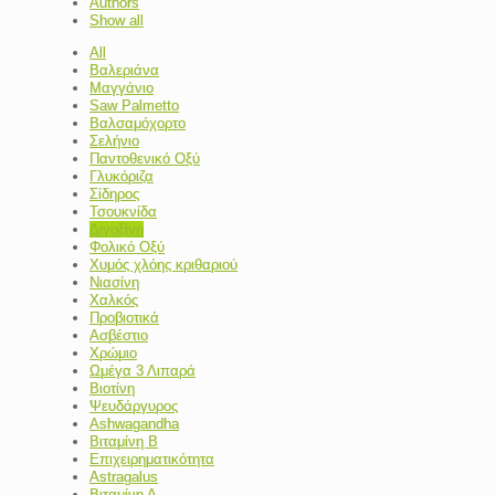
Authors
Show all
All
Βαλεριάνα
Μαγγάνιο
Saw Palmetto
Βαλσαμόχορτο
Σελήνιο
Παντοθενικό Οξύ
Γλυκόριζα
Σίδηρος
Τσουκνίδα
Διγοξίνη
Φολικό Οξύ
Χυμός χλόης κριθαριού
Νιασίνη
Χαλκός
Προβιοτικά
Ασβέστιο
Χρώμιο
Ωμέγα 3 Λιπαρά
Βιοτίνη
Ψευδάργυρος
Ashwagandha
Βιταμίνη B
Επιχειρηματικότητα
Astragalus
Βιταμίνη Α