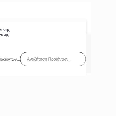
λησης
γάτης
ροϊόντων...