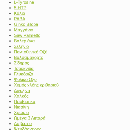
L-Tyrosine
5-HTP
Κάλιο
PABA
Ginko Biloba
Μαγγάνιο
Saw Palmetto
Βαλεριάνα
Σελήνιο
Παντοθενικό Οξύ
Βαλσαμόχορτο
Σίδηρος
Τσουκνίδα
Γλυκόριζα
Φολικό Οξύ
Χυμός χλόης κριθαριού
Διγοξίνη
Χαλκός
Προβιοτικά
Νιασίνη
Χρώμιο
Ωμέγα 3 Λιπαρά
Ασβέστιο
Ψευδάργυρος