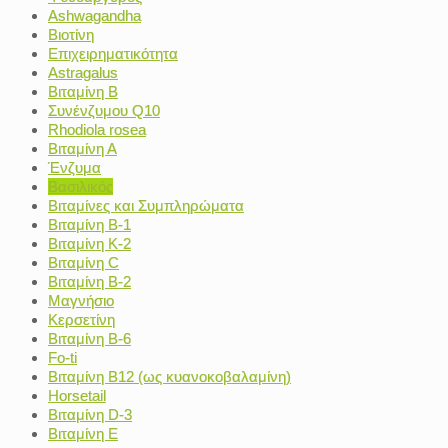
Ashwagandha
Βιοτίνη
Επιχειρηματικότητα
Astragalus
Βιταμίνη B
Συνένζυμου Q10
Rhodiola rosea
Βιταμίνη Α
Ένζυμα
Βασιλικός
Βιταμίνες και Συμπληρώματα
Βιταμίνη Β-1
Βιταμίνη Κ-2
Βιταμίνη C
Βιταμίνη Β-2
Μαγνήσιο
Κερσετίνη
Βιταμίνη Β-6
Fo-ti
Βιταμίνη Β12 (ως κυανοκοβαλαμίνη)
Horsetail
Βιταμίνη D-3
Βιταμίνη Ε