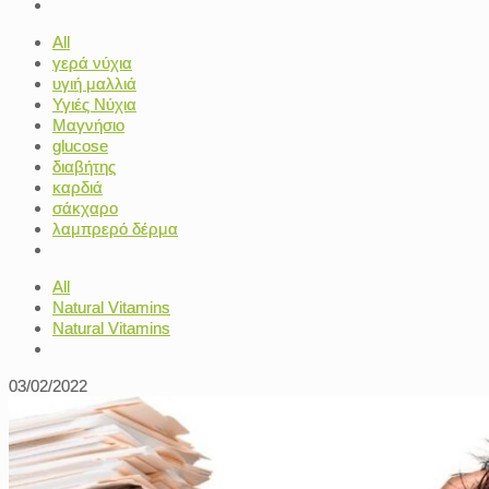
All
γερά νύχια
υγιή μαλλιά
Υγιές Νύχια
Μαγνήσιο
glucose
διαβήτης
καρδιά
σάκχαρο
λαμπρερό δέρμα
All
Natural Vitamins
Natural Vitamins
03/02/2022