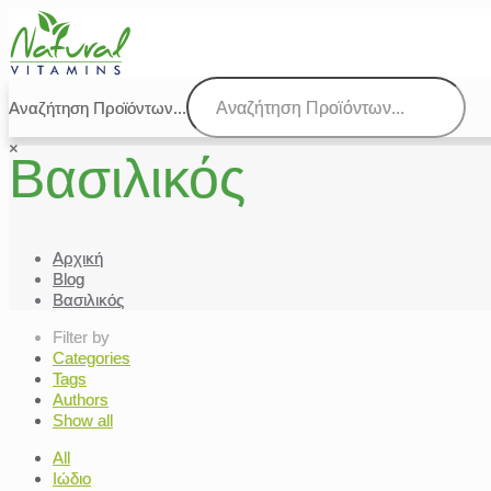
Αναζήτηση Προϊόντων...
×
Βασιλικός
Αρχική
Blog
Βασιλικός
Filter by
Categories
Tags
Authors
Show all
All
Ιώδιο