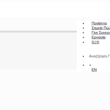
Προϊόντα
Σημεία Πώ
Γίνε Συνερ
Εργασία
B2B
Αναζήτηση Π
×
EN