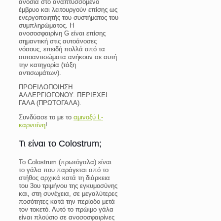
ανοσία στο αναπτυσσόμενο
έμβρυο και λειτουργούν επίσης ως
ενεργοποιητής του συστήματος του
συμπληρώματος. Η
ανοσοσφαιρίνη G είναι επίσης
σημαντική στις αυτοάνοσες
νόσους, επειδή πολλά από τα
αυτοαντισώματα ανήκουν σε αυτή
την κατηγορία (τάξη
αντισωμάτων).
ΠΡΟΕΙΔΟΠΟΙΗΣΗ
ΑΛΛΕΡΓΙΟΓΟΝΟΥ:
ΠΕΡΙΕΧΕΙ
ΓΑΛΑ (ΠΡΩΤΟΓΑΛΑ).
Συνδύασε το με το
αμινοξύ L-
καρνιτίνη
!
Τι είναι το Colostrum;
Το Colostrum (πρωτόγαλα) είναι
το γάλα που παράγεται από το
στήθος αρχικά κατά τη διάρκεια
του 3ου τριμήνου της εγκυμοσύνης
και, στη συνέχεια, σε μεγαλύτερες
ποσότητες κατά την περίοδο μετά
τον τοκετό. Αυτό το πρώιμο γάλα
είναι πλούσιο σε ανοσοσφαιρίνες