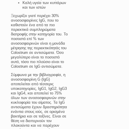
Καλή υγεία των κυττάρων
και των ιστών
Ξεχωρίζει γιατί
περιέχει 30%
ανοσοσφαιρίνες IgG, που το
καθιστούν ένα από τα πιο
περιεκτικά συμπληρώματα
διατροφής στην κατηγορία του. Το
ποσοστό επί % των
ανοσοσφαιρινών είναι η μονάδα
μέτρησης της περιεκτικότητάς του
Colostrum σε αντισώματα. Όσο
μεγαλύτερο είναι το ποσοστό
αυτό, τόσο πιο πλούσιο είναι το
Colostrum σε IgG αντισώματα.
Σύμφωνα με την βιβλιογραφία, η
ανοσοσφαιρίνη G (IgG)
αποτελείται από τέσσερις
υποκατηγορίες, IgG1, IgG2, IgG3
και IgG4, και αποτελεί το 75%
όλων των ανοσοσφαιρινών στην
κυκλοφορία του αίματος. Τα IgG
αντισώματα έχουν δραστηριότητα
ενάντια στους ιούς, σε ορισμένα
βακτήρια και σε τοξίνες. Είναι σε
θέση να διαπερνούν τον
πλακούντα και να παρέχουν