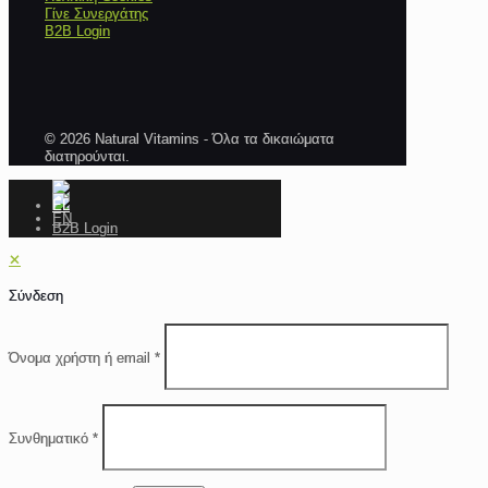
Γίνε Συνεργάτης
B2B Login
© 2026 Natural Vitamins - Όλα τα δικαιώματα
διατηρούνται.
B2B Login
✕
Σύνδεση
Όνομα χρήστη ή email
*
Συνθηματικό
*