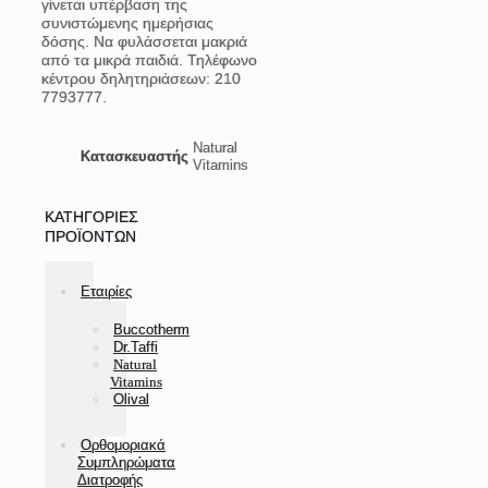
γίνεται υπέρβαση της
συνιστώμενης ημερήσιας
δόσης. Να φυλάσσεται μακριά
από τα μικρά παιδιά. Τηλέφωνο
κέντρου δηλητηριάσεων: 210
7793777.
Natural
Κατασκευαστής
Vitamins
ΚΑΤΗΓΟΡΊΕΣ
ΠΡΟΪΌΝΤΩΝ
Εταιρίες
Buccotherm
Dr.Taffi
Natural
Vitamins
Olival
Ορθομοριακά
Συμπληρώματα
Διατροφής