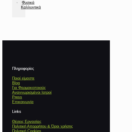
Φυσικά
Καλλυντικά
Πληροφορίες
Ποιοί είμαστε
Blog
Για Φαρμακοποιούς
Αναγνωρισμένοι Ιατροί
Press
Επικοινωνία
Links
Θέσεις Εργασίας
Πολιτική Απορρήτου & Όροι χρήσης
Πολιτική Cookies