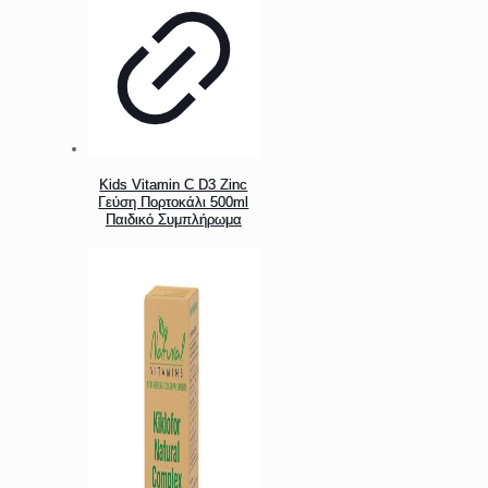
Kids Vitamin C D3 Zinc
Γεύση Πορτοκάλι 500ml
Παιδικό Συμπλήρωμα