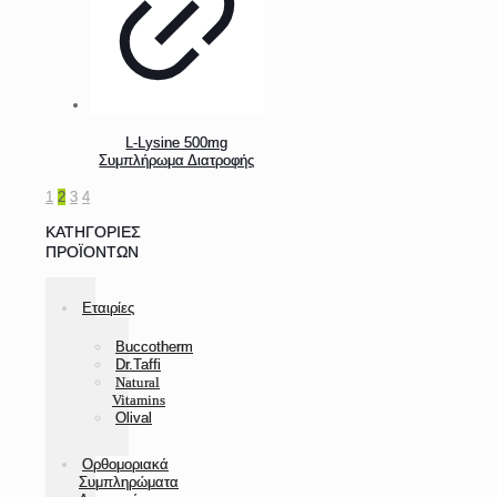
L-Lysine 500mg
Συμπλήρωμα Διατροφής
1
2
3
4
ΚΑΤΗΓΟΡΊΕΣ
ΠΡΟΪΌΝΤΩΝ
Εταιρίες
Buccotherm
Dr.Taffi
Natural
Vitamins
Olival
Ορθομοριακά
Συμπληρώματα