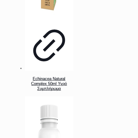
Echinacea Natural
Complex 50ml Υγρό
Συμπλήρωμα